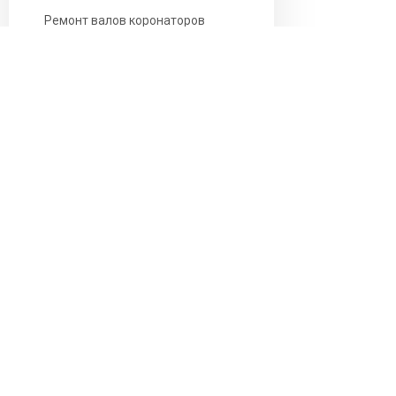
Ремонт валов коронаторов
Вал анилоксовый
Ремонт каландровых валов
ПОЛЕЗНАЯ ИНФО
+7(965)0361515
Правила использ
8(812)6076885
Политика конфид
info@indmet.ru
Карточка предпр
Презентации