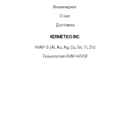
Инжиниринг
О нас
Доставка
KERMETICO INC.
HVAF-S (Al, Au, Ag, Cu, Sn, Ti, Zn)
Технология HVAF+HVOF
Технология Быстрый Карбид
Технология HVAF
ТАБЛИЦЫ И БЛАНКИ
Материалы для напыления защитных покрытий
Технологии защитных покрытий
Сравнение защитных покрытий
Бланк опроса по оборудованию