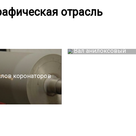
рафическая отрасль
Вал анилоксовый
алов коронаторов