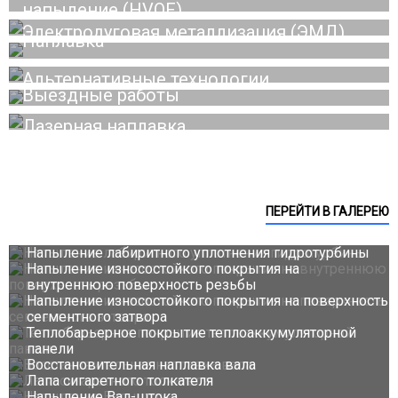
напыление (HVOF)
Электродуговая металлизация (ЭМД)
Наплавка
это нанесение слоя металла или сплава на поверхность
Альтернативные технологии
изделия посредством сварки плавлением.
Выездные работы
Работа выездным менеджером в Москве
Лазерная наплавка
ПЕРЕЙТИ В ГАЛЕРЕЮ
Напыление лабиритного уплотнения гидротурбины
Напыление износостойкого покрытия на
внутреннюю поверхность резьбы
Напыление износостойкого покрытия на поверхность
сегментного затвора
Теплобарьерное покрытие теплоаккумуляторной
панели
Восстановительная наплавка вала
Лапа сигаретного толкателя
Напыление Вал-штока