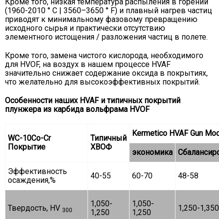
Кроме того, низкая температура распыления в горении
(1960-2010 ° C | 3560–3650 ° F) и плавный нагрев частиц
приводят к минимальному фазовому превращению
исходного сырья и практически отсутствию
элементного истощения / разложения частиц в полете.
Кроме того, замена чистого кислорода, необходимого
для HVOF, на воздух в нашем процессе HVAF
значительно снижает содержание оксида в покрытиях,
что желательно для высокоэффективных покрытий.
Особенности наших HVAF и типичных покрытий
плунжера из карбида вольфрама HVOF
Kermetico HVAF Gun Mo
WC-10Co-Cr
Типичный
Покрытие
ХВОФ
экономика
Сбалансир
Эффективность
40-55
60-70
48-58
осаждения,%
1,050-
1,050-
Твердость, HV
1,250-1,350
300
1,250
1,250