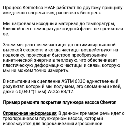
Процесс Kermetico HVAF работает по другому принципу:
«медленно нагреваться, распылять быстрее».
Мы нагреваем исходный материал до температуры,
близкой к его температуре жидкой фазы, не превышая
ее.
Затем мы разгоняем частицы до оптимизированной
высокой скорости, и когда частицы воздействуют на
подложку, происходит быстрое преобразование
кинетической энергии в тепловую, что обеспечивает
пластическую деформацию частицы и связь, которую
мы не можем точно измерить.
В испытании на сцепление ASTM 633C единственный
результат, который мы получаем, это сломанный клей,
даже с 0,040 ”(1 мм) WCCo 88/12.
Пример ремонта покрытия плунжера насоса Chevron
Справочная информация:
В данном примере речь идет о
трехпоршневом плунжерном насосе, который
используется для перекачивания агрессивной