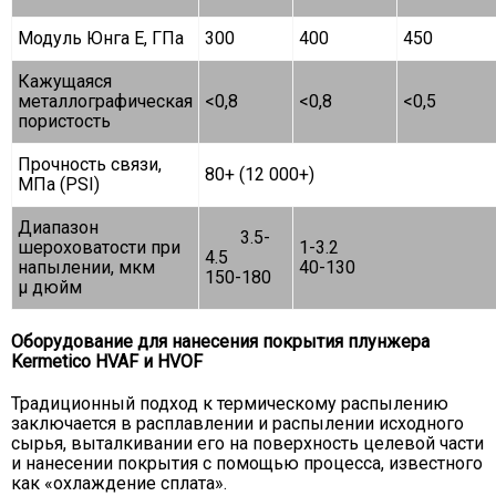
Модуль Юнга Е, ГПа
300
400
450
Кажущаяся
металлографическая
<0,8
<0,8
<0,5
пористость
Прочность связи,
80+ (12 000+)
МПа (PSI)
Диапазон
3.5-
шероховатости при
1-3.2
4.5
напылении, мкм
40-130
150-180
µ дюйм
Оборудование для нанесения покрытия плунжера
Kermetico HVAF и HVOF
Традиционный подход к термическому распылению
заключается в расплавлении и распылении исходного
сырья, выталкивании его на поверхность целевой части
и нанесении покрытия с помощью процесса, известного
как «охлаждение сплата».